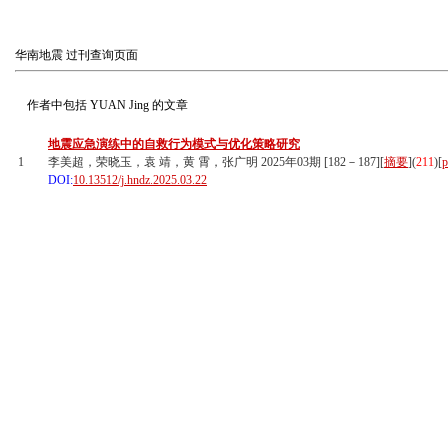
华南地震
过刊查询页面
作者中包括
YUAN Jing
的文章
地震应急演练中的自救行为模式与优化策略研究
1
李美超，荣晓玉，袁 靖，黄 霄，张广明 2025年03期 [182－187][
摘要
](
211
)
[
p
DOI:
10.13512/j.hndz.2025.03.22