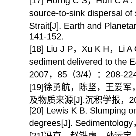
[17] Horng C S，Huh C A . M
source-to-sink dispersal o
Strait[J]. Earth and Pla
141-152.
[18] Liu J P，Xu K H，Li A C
sediment delivered to the
2007，85（3/4）：208-224
[19]徐勇航，陈坚，王爱
及物质来源[J].沉积学报，201
[20] Lewis K B. Slumping on
degrees[J]. Sedimentol
[21]冯京，赵铁虎，孙运