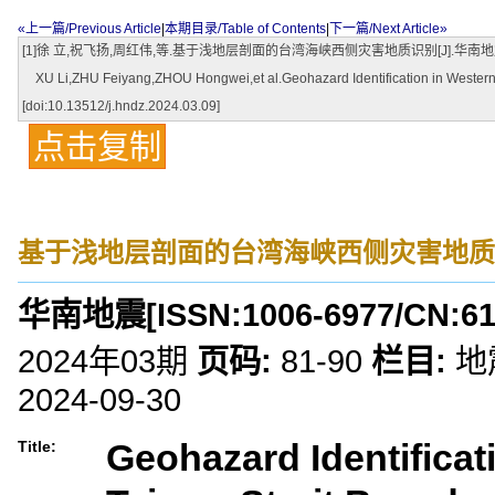
«上一篇/Previous Article
|
本期目录/Table of Contents
|
下一篇/Next Article»
[1]徐 立,祝飞扬,周红伟,等.基于浅地层剖面的台湾海峡西侧灾害地质识别[J].华南地震,2024,(03):
XU Li,ZHU Feiyang,ZHOU Hongwei,et al.Geohazard Identification in Western T
[doi:10.13512/j.hndz.2024.03.09]
点击复制
基于浅地层剖面的台湾海峡西侧灾害地质
华南地震
[ISSN:
1006-6977
/CN:
61
2024年03期
页码:
81-90
栏目:
地
2024-09-30
Geohazard Identificat
Title: