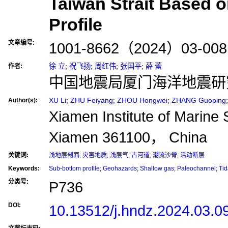
Taiwan Strait Based 
Profile
文章编号:
1001-8662（2024）03-008
徐 立
;
祝飞扬
;
周红伟
;
张国平
;
薛 蕾
作者:
中国地震局厦门海洋地震研究
XU Li
;
ZHU Feiyang
;
ZHOU Hongwei
;
ZHANG Guoping
Author(s):
Xiamen Institute of Marin
Xiamen 361100， China
关键词:
浅地层剖面
;
灾害地质
;
浅层气
;
古河道
;
潮流沙脊
;
活动断层
Keywords:
Sub-bottom profile
;
Geohazards
;
Shallow gas
;
Paleochannel
;
Tid
分类号:
P736
DOI:
10.13512/j.hndz.2024.03.0